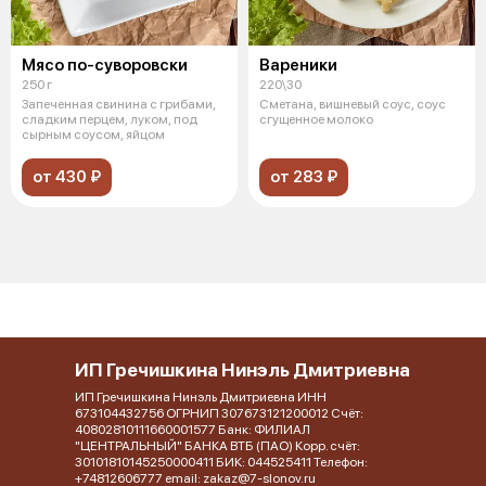
Мясо по-суворовски
Вареники
250 г
220\30
Запеченная свинина с грибами,
Сметана, вишневый соус, соус
сладким перцем, луком, под
сгущенное молоко
сырным соусом, яйцом
от 430 ₽
от 283 ₽
ИП Гречишкина Нинэль Дмитриевна
ИП Гречишкина Нинэль Дмитриевна ИНН
673104432756 ОГРНИП 307673121200012 Счёт:
40802810111660001577 Банк: ФИЛИАЛ
"ЦЕНТРАЛЬНЫЙ" БАНКА ВТБ (ПАО) Корр. счёт:
30101810145250000411 БИК: 044525411 Телефон:
+74812606777 email: zakaz@7-slonov.ru