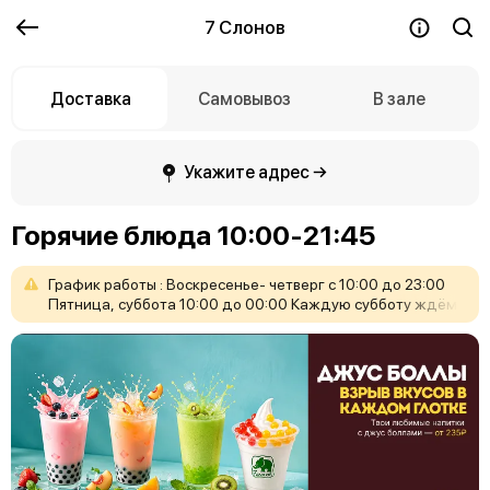
7 Слонов
Доставка
Самовывоз
В зале
Укажите адрес →
Горячие блюда 10:00-21:45
График
работы
:
Воскресенье-
четверг
с
10:00
до
23:00
Пятница,
суббота
10:00
до
00:00
Каждую
субботу
ждём
вас
с
20:00
до
23:30
на
нашем
танцполе!
Вход
свободный!
Бронь
столиков
606-777.
Ждём
Вас
!
❤️