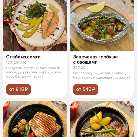
Стейк из семги
Запеченая горбуша
с овощами
120 \20\5\10
220\20
С соусом дзадзики Филе семги ,
авокадо , руккола , черри , крем-
Филе горбуши , черри , цукини ,
соус бальзамический
баклажан , моцарелла , руккола )
от 815 ₽
от 545 ₽