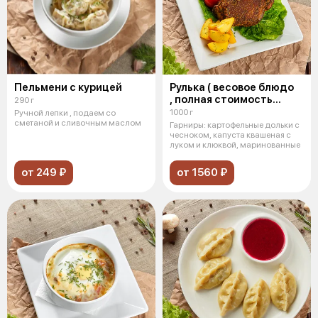
Пельмени с курицей
Рулька ( весовое блюдо
, полная стоимость
290 г
после приготовления )
1000 г
Ручной лепки , подаем со
сметаной и сливочным маслом
Гарниры: картофельные дольки с
чесноком, капуста квашеная с
луком и клюквой, маринованные
от 249 ₽
от 1560 ₽