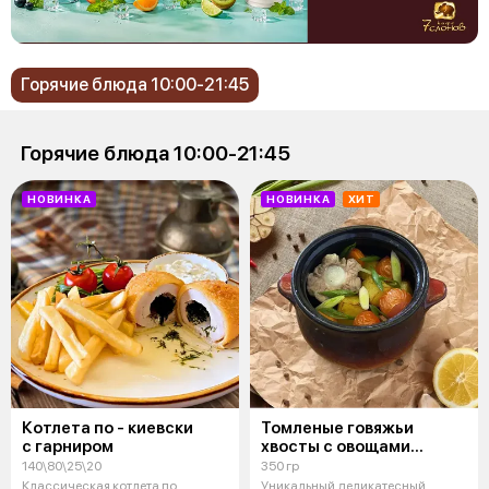
Горячие блюда 10:00-21:45
Горячие блюда 10:00-21:45
НОВИНКА
НОВИНКА
ХИТ
Котлета по - киевски
Томленые говяжьи
с гарниром
хвосты с овощами
и картофелем
140\80\25\20
350 гр
на говяжьем бульоне
Классическая котлета по
Уникальный деликатесный