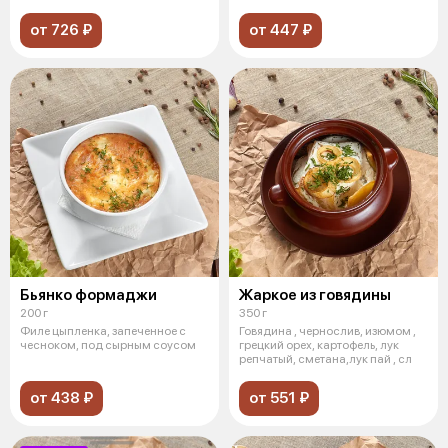
чесноком и сыром моцарел
от 726 ₽
от 447 ₽
Бьянко формаджи
Жаркое из говядины
200 г
350 г
Филе цыпленка, запеченное с
Говядина , чернослив, изюмом ,
чесноком, под сырным соусом
грецкий орех, картофель, лук
репчатый, сметана,лук пай , сл
от 438 ₽
от 551 ₽