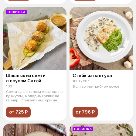
НОВИНКА
Шашлык из семги
Стейк из палтуса
с соусом Сатэй
100 г / 50 г
100 г
В сливочно-грибном соусе
Семга в деликатном маринаде , с
кунжутом , молодым цукини на
гарнир . С пикантным , оригин
от 725 ₽
от 796 ₽
НОВИНКА