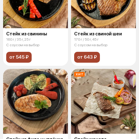
Стейк из свинины
Стейк из свиной шеи
160 г / 35 г, 25 г
170 г / 50 г, 45 г
С соусом на выбор
С соусом на выбор
от 545 ₽
от 643 ₽
ХИТ