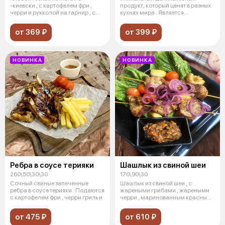
-киевски , с картофелем фри ,
продукт, который ценят в разных
черри и рукколой на гарнир , с
кухнях мира . Является
соусо
источником
от 369 ₽
от 399 ₽
НОВИНКА
НОВИНКА
Ребра в соусе терияки
Шашлык из свиной шеи
260\50\30\30
170\90\30
Сочный свиные запеченные
Шашлык из свиной шеи , с
ребра в соусе терияки . Подаются
жареными грибами , жареными
с картофелем фри , черри гриль и
черри , маринованным красным
луком
от 475 ₽
от 610 ₽