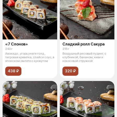
«7 Слонов»
Сладкий ролл Сакура
240 г
215 г
Авокадо , угорь унаги голд ,
Воздушный рисовый пудинг, с
тигровая креветка, спайси соус, в
клубникой, бананом, киви и
японском омлете с кунжутом
кокосовой стружкой
438 ₽
320 ₽