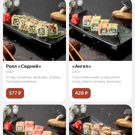
Ролл «Сидней»
«Ангел»
200 г
230 г
Угорь, кальмар, авокадо, огурец,
Сыр сливочный, угорь унаги
тигровая креветка
голд, сёмга, огурец, авокадо
577 ₽
428 ₽