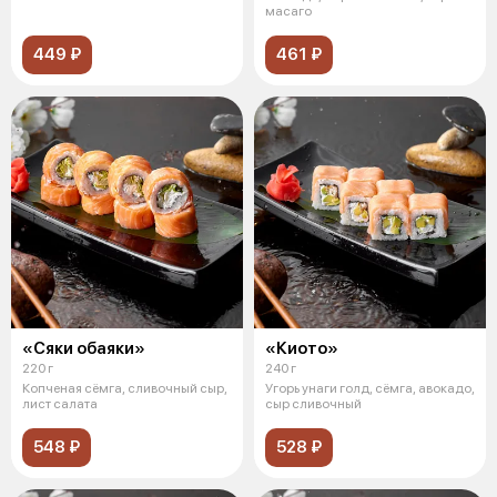
масаго
449 ₽
461 ₽
«Сяки обаяки»
«Киото»
220 г
240 г
Копченая сёмга, сливочный сыр,
Угорь унаги голд, сёмга, авокадо,
лист салата
сыр сливочный
548 ₽
528 ₽