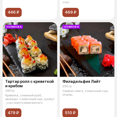
соус.
446 ₽
469 ₽
НОВИНКА
НОВИНКА
Тартар ролл с креветкой
Филадельфия Лайт
и крабом
250 гр
260 гр
Свежая семга , сливочный сыр ,
огурец
Креветка , снежный краб ,
авокадо , сливочный сыр , кунжут
, соус манго,икра масаго.
479 ₽
510 ₽