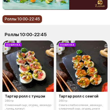
Роллы 10:00-22:45
Роллы 10:00-22:45
НОВИНКА
НОВИНКА
Тартар ролл с тунцом
Тартар ролл с семгой
260 гр
260 гр
Сливочный сыр , огурец , авокадо
Семга слабосоленая , авокадо ,
, тунец, кунжут.
сливочный сыр , огурец ,унаги