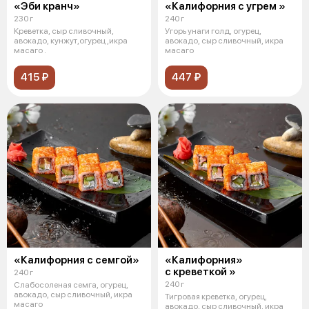
«Эби кранч»
«Калифорния с угрем »
230 г
240 г
Креветка, сыр сливочный,
Угорь унаги голд, огурец,
авокадо, кунжут,огурец ,икра
авокадо, сыр сливочный, икра
масаго .
масаго
415 ₽
447 ₽
«Калифорния с семгой»
«Калифорния»
с креветкой »
240 г
240 г
Слабосоленая семга, огурец,
авокадо, сыр сливочный, икра
Тигровая креветка, огурец,
масаго
авокадо, сыр сливочный, икра