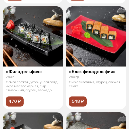
«Филадельфия»
«Блэк филадельфия»
240 г
250 гр
Сёмга свежая , угорь унаги голд,
Сыр сливочный, огурец, свежая
икра масаго черная, сыр
семга
сливочный, огурец, авокадо
470 ₽
548 ₽