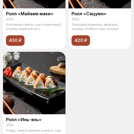
Ролл «Майами маки»
Ролл «Сацумо»
230 г
220 г
Копченая семга, сыр сливочный,
Тигровая креветка, авокадо,
огурец, икра масаго
огурец, спайси соус ,кунжут
430 ₽
420 ₽
Ролл «Инь-янь»
255 г
Угорь, семга свежая, кунжут, сыр