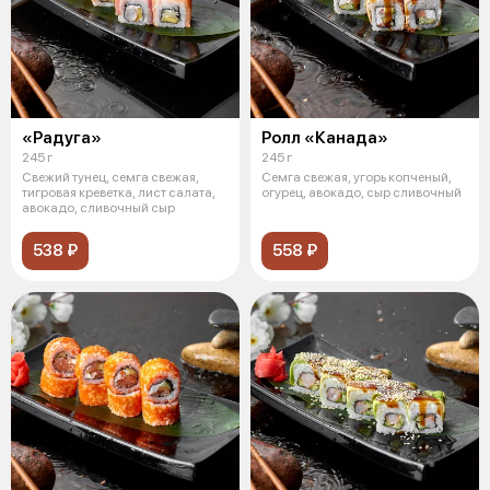
«Радуга»
Ролл «Канада»
245 г
245 г
Свежий тунец, семга свежая,
Семга свежая, угорь копченый,
тигровая креветка, лист салата,
огурец, авокадо, сыр сливочный
авокадо, сливочный сыр
538 ₽
558 ₽