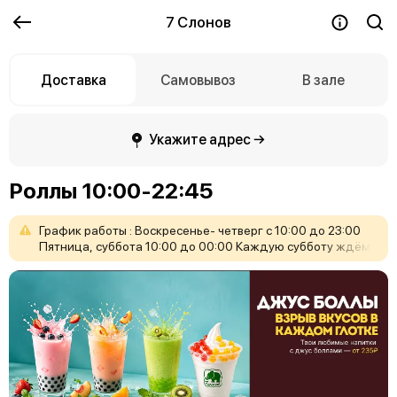
7 Слонов
Доставка
Самовывоз
В зале
Укажите адрес →
Роллы 10:00-22:45
График
работы
:
Воскресенье-
четверг
с
10:00
до
23:00
Пятница,
суббота
10:00
до
00:00
Каждую
субботу
ждём
вас
с
20:00
до
23:30
на
нашем
танцполе!
Вход
свободный!
Бронь
столиков
606-777.
Ждём
Вас
!
❤️