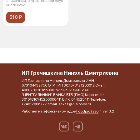
сливочный, огурец, спайси соус ,
унаги соус .
510 ₽
ИП Гречишкина Нинэль Дмитриевна
ИП Гречишкина Нинэль Дмитриевна ИНН
673104432756 ОГРНИП 307673121200012 Счёт:
40802810111660001577 Банк: ФИЛИАЛ
"ЦЕНТРАЛЬНЫЙ" БАНКА ВТБ (ПАО) Корр. счёт:
30101810145250000411 БИК: 044525411 Телефон:
+74812606777 email: zakaz@7-slonov.ru
Работает на эффективном ядре
Foodpicásso
ver. 3.2