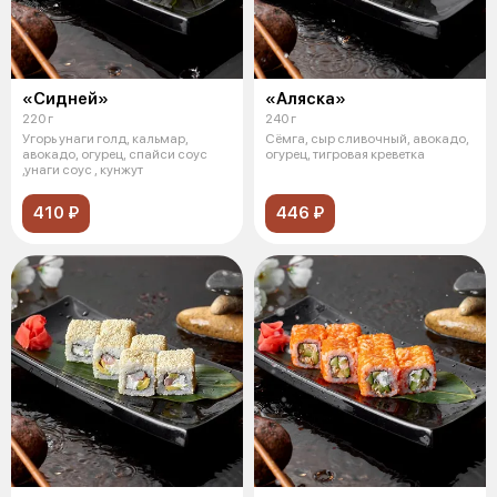
«Сидней»
«Аляска»
220 г
240 г
Угорь унаги голд, кальмар,
Сёмга, сыр сливочный, авокадо,
авокадо, огурец, спайси соус
огурец, тигровая креветка
,унаги соус , кунжут
410 ₽
446 ₽