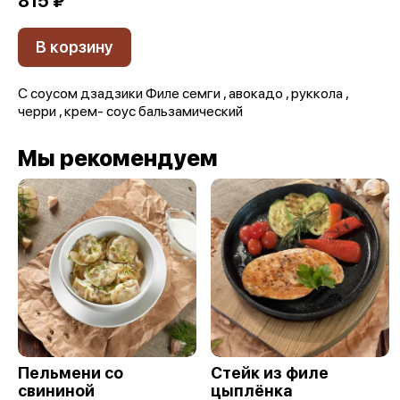
815 ₽
В корзину
С соусом дзадзики Филе семги , авокадо , руккола ,
черри , крем- соус бальзамический
Мы рекомендуем
Пельмени со
Стейк из филе
свининой
цыплёнка