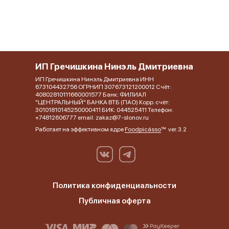
ИП Гречишкина Нинэль Дмитриевна
ИП Гречишкина Нинэль Дмитриевна ИНН
673104432756 ОГРНИП 307673121200012 Счёт:
40802810111660001577 Банк: ФИЛИАЛ
"ЦЕНТРАЛЬНЫЙ" БАНКА ВТБ (ПАО) Корр. счёт:
30101810145250000411 БИК: 044525411 Телефон:
+74812606777 email: zakaz@7-slonov.ru
Работает на эффективном ядре
Foodpicásso
ver. 3.2
Политика конфиденциальности
Публичная оферта