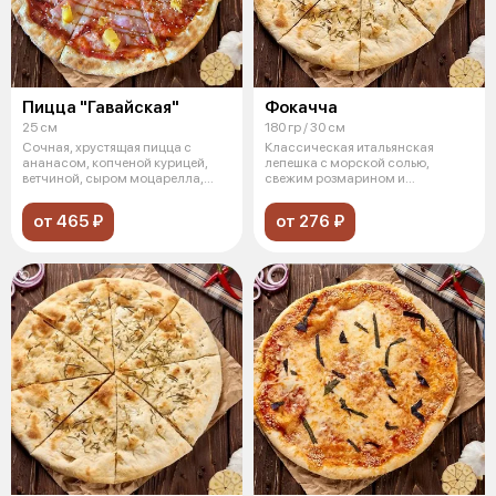
Пицца "Гавайская"
Фокачча
25 см
180 гр / 30 см
Сочная, хрустящая пицца с
Классическая итальянская
ананасом, копченой курицей,
лепешка с морской солью,
ветчиной, сыром моцарелла,
свежим розмарином и
унаги соу
оливковым маслом, пр
от 465 ₽
от 276 ₽