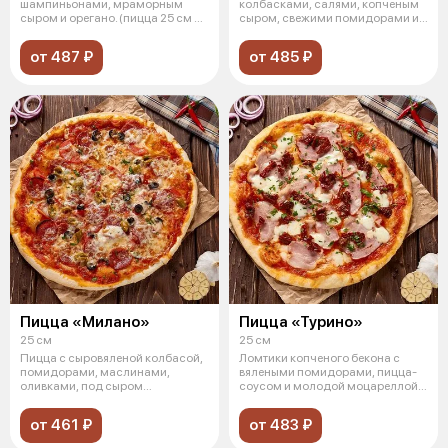
шампиньонами, мраморным
колбасками, салями, копченым
сыром и орегано. (пицца 25 см на
сыром, свежими помидорами и
трад
грибами с мас
от 487 ₽
от 485 ₽
Пицца «Милано»
Пицца «Турино»
25 см
25 см
Пицца с сыровяленой колбасой,
Ломтики копченого бекона с
помидорами, маслинами,
вялеными помидорами, пицца-
оливками, под сыром
соусом и молодой моцареллой,
моцарелла, с зеле
зелень.
от 461 ₽
от 483 ₽