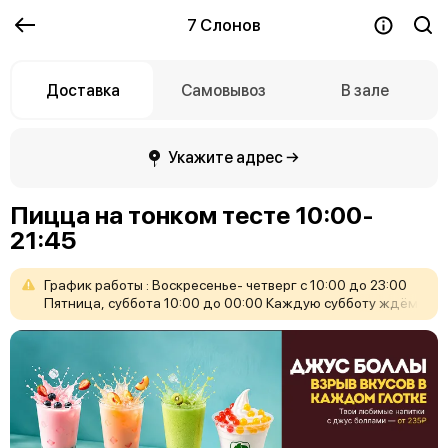
7 Слонов
Доставка
Самовывоз
В зале
Укажите адрес →
Пицца на тонком тесте 10:00-
21:45
График
работы
:
Воскресенье-
четверг
с
10:00
до
23:00
Пятница,
суббота
10:00
до
00:00
Каждую
субботу
ждём
вас
с
20:00
до
23:30
на
нашем
танцполе!
Вход
свободный!
Бронь
столиков
606-777.
Ждём
Вас
!
❤️