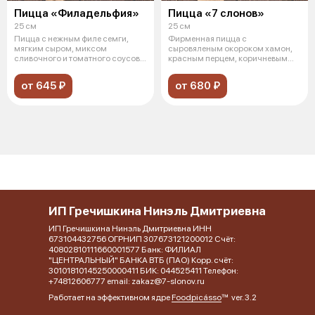
Пицца «Филадельфия»
Пицца «7 слонов»
25 см
25 см
Пицца с нежным филе семги,
Фирменная пицца с
мягким сыром, миксом
сыровяленым окороком хамон,
сливочного и томатного соусов,
красным перцем, коричневым
моцареллой,
луком, сыром моца
от 645 ₽
от 680 ₽
ИП Гречишкина Нинэль Дмитриевна
ИП Гречишкина Нинэль Дмитриевна ИНН
673104432756 ОГРНИП 307673121200012 Счёт:
40802810111660001577 Банк: ФИЛИАЛ
"ЦЕНТРАЛЬНЫЙ" БАНКА ВТБ (ПАО) Корр. счёт:
30101810145250000411 БИК: 044525411 Телефон:
+74812606777 email: zakaz@7-slonov.ru
Работает на эффективном ядре
Foodpicásso
ver. 3.2