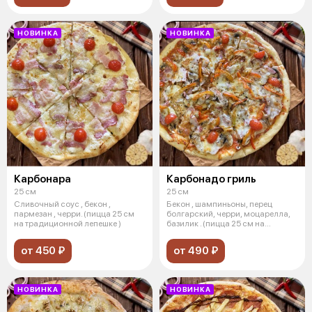
НОВИНКА
НОВИНКА
Карбонара
Карбонадо гриль
25 см
25 см
Сливочный соус , бекон ,
Бекон , шампиньоны, перец
пармезан , черри. (пицца 25 см
болгарский, черри, моцарелла,
на традиционной лепешке )
базилик . (пицца 25 см на
традицио
от 450 ₽
от 490 ₽
НОВИНКА
НОВИНКА