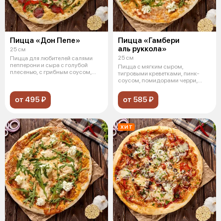
Пицца «Дон Пепе»
Пицца «Гамбери
аль руккола»
25 см
25 см
Пицца для любителей салями
пепперони и сыра с голубой
Пицца с мягким сыром,
плесенью, с грибным соусом,
тигровыми креветками, пинк-
сыром мо
соусом, помидорами черри,
сыром моцарелла
от 495 ₽
от 585 ₽
ХИТ