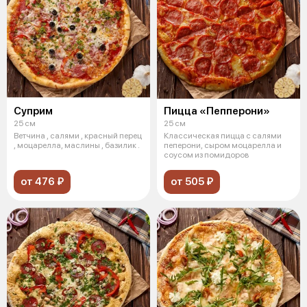
Суприм
Пицца «Пепперони»
25 см
25 см
Ветчина , салями , красный перец
Классическая пицца с салями
, моцарелла, маслины , базилик .
пеперони, сыром моцарелла и
соусом из помидоров
от 476 ₽
от 505 ₽