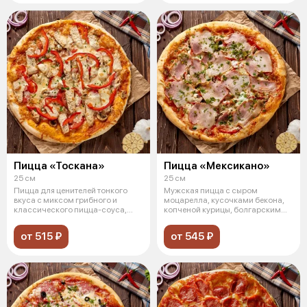
Пицца «Тоскана»
Пицца «Мексикано»
25 см
25 см
Пицца для ценителей тонкого
Мужская пицца с сыром
вкуса с миксом грибного и
моцарелла, кусочками бекона,
классического пицца-соуса,
копченой курицы, болгарским
свежих по
перцем, кра
от 515 ₽
от 545 ₽