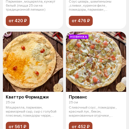
Пармезан , моцарелла, кунжут
Соус цезарь , шампиньоны
белый. (пицца 25 см на
,сливки , куриное филе ,
традиционной лепешке )
помидоры, пармезан ,
моцарелла, руккола.
от 420 ₽
от 476 ₽
НОВИНКА
Кваттро Формаджи
Прованс
25 см
25 см
Моцарелла, пармезан,
Сливочный соус , помидоры ,
мраморный сыр, сыр с голубой
красный лук , бекон,
плесенью, помидоры черри,
маринованные огурчики ,
кунжут
моцарелла, ореган
от 561 ₽
от 452 ₽