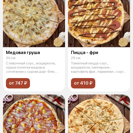
Медовая груша
Пицца - фри
30 см
25 см
Сливочный соус , моцарелла,
Томатный пицца соус ,
груша политая медом в
моцарелла, пепперони ,
сочетании с сыром дор- блю ,
картофель фри , пармезан , соус
грецкий ор
барбекю . (пи
от 747 ₽
от 410 ₽