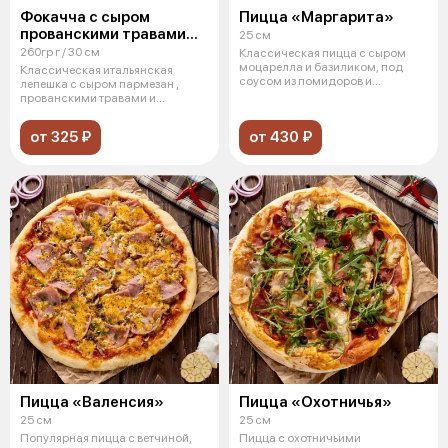
Фокачча с сыром
Пицца «Маргарита»
прованскими травами
25 см
и розмарином
260гр г / 30 см
Классическая пицца с сыром
моцарелла и базиликом, под
Классическая итальянская
соусом из помидоров и
лепешка с сыром пармезан ,
хрустящей коро
прованскими травами и
розмарином
от 325 ₽
от 430 ₽
Пицца «Валенсия»
Пицца «Охотничья»
25 см
25 см
Популярная пицца с ветчиной,
Пицца с охотничьими