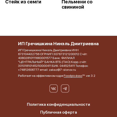
Стейк из семги
Пельмени со
свининой
ИП Гречишкина Нинэль Дмитриевна
ИП Гречишкина Нинэль Дмитриевна ИНН
673104432756 ОГРНИП 307673121200012 Счёт:
40802810111660001577 Банк: ФИЛИАЛ
"ЦЕНТРАЛЬНЫЙ" БАНКА ВТБ (ПАО) Корр. счёт:
30101810145250000411 БИК: 044525411 Телефон:
+74812606777 email: zakaz@7-slonov.ru
Работает на эффективном ядре
Foodpicásso
ver. 3.2
Политика конфиденциальности
Публичная оферта