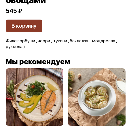
овощами
545 ₽
В корзину
Филе горбуши , черри , цукини , баклажан , моцарелла ,
руккола )
Мы рекомендуем