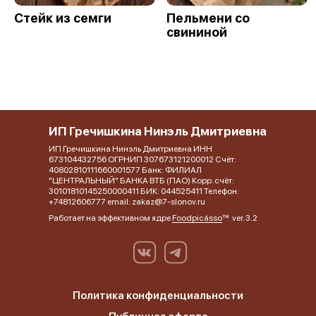
Стейк из семги
Пельмени со
свининой
ИП Гречишкина Нинэль Дмитриевна
ИП Гречишкина Нинэль Дмитриевна ИНН
673104432756 ОГРНИП 307673121200012 Счёт:
40802810111660001577 Банк: ФИЛИАЛ
"ЦЕНТРАЛЬНЫЙ" БАНКА ВТБ (ПАО) Корр. счёт:
30101810145250000411 БИК: 044525411 Телефон:
+74812606777 email: zakaz@7-slonov.ru
Работает на эффективном ядре
Foodpicásso
ver. 3.2
Политика конфиденциальности