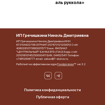
аль руккола»
ИП Гречишкина Нинэль Дмитриевна
ИП Гречишкина Нинэль Дмитриевна ИНН
673104432756 ОГРНИП 307673121200012 Счёт:
40802810111660001577 Банк: ФИЛИАЛ
"ЦЕНТРАЛЬНЫЙ" БАНКА ВТБ (ПАО) Корр. счёт:
30101810145250000411 БИК: 044525411 Телефон:
+74812606777 email: zakaz@7-slonov.ru
Работает на эффективном ядре
Foodpicásso
ver. 3.2
Политика конфиденциальности
Публичная оферта