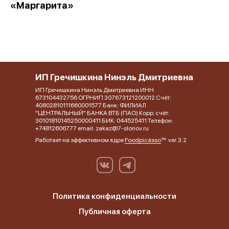
«Маргарита»
ИП Гречишкина Нинэль Дмитриевна
ИП Гречишкина Нинэль Дмитриевна ИНН
673104432756 ОГРНИП 307673121200012 Счёт:
40802810111660001577 Банк: ФИЛИАЛ
"ЦЕНТРАЛЬНЫЙ" БАНКА ВТБ (ПАО) Корр. счёт:
30101810145250000411 БИК: 044525411 Телефон:
+74812606777 email: zakaz@7-slonov.ru
Работает на эффективном ядре
Foodpicásso
ver. 3.2
Политика конфиденциальности
Публичная оферта