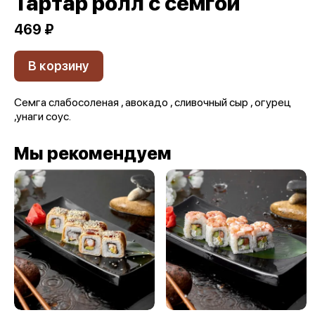
Тартар ролл с семгой
469 ₽
В корзину
Семга слабосоленая , авокадо , сливочный сыр , огурец
,унаги соус.
Мы рекомендуем