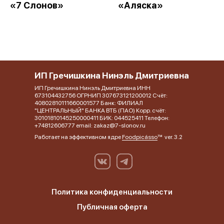
«7 Слонов»
«Аляска»
ИП Гречишкина Нинэль Дмитриевна
ИП Гречишкина Нинэль Дмитриевна ИНН
673104432756 ОГРНИП 307673121200012 Счёт:
40802810111660001577 Банк: ФИЛИАЛ
"ЦЕНТРАЛЬНЫЙ" БАНКА ВТБ (ПАО) Корр. счёт:
30101810145250000411 БИК: 044525411 Телефон:
+74812606777 email: zakaz@7-slonov.ru
Работает на эффективном ядре
Foodpicásso
ver. 3.2
Политика конфиденциальности
Публичная оферта