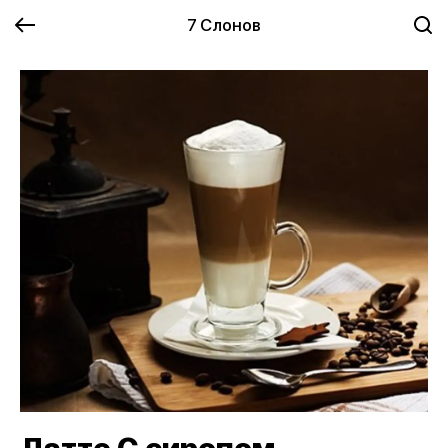
7 Слонов
Латте С сиропом