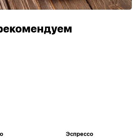
рекомендуем
о
Эспрессо