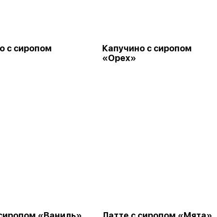
о с сиропом
Капучино с сиропом
«Орех»
 сиропом «Ваниль»
Латте с сиропом «Мята»