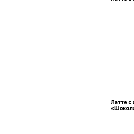
Латте с
«Шокол