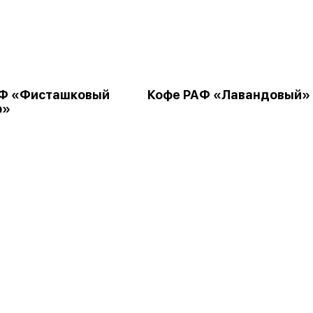
АФ «Фисташковый
Кофе РАФ «Лавандовый»
р»