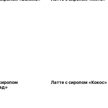
 сиропом
Латте с сиропом «Кокос»
ад»