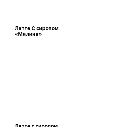
Латте С сиропом
«Малина»
Латте с сиропом