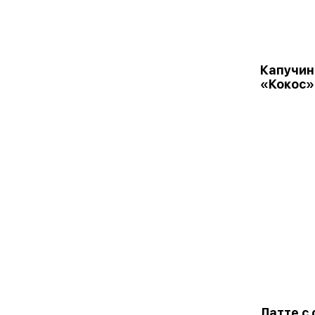
Капучин
«Кокос»
Латте с