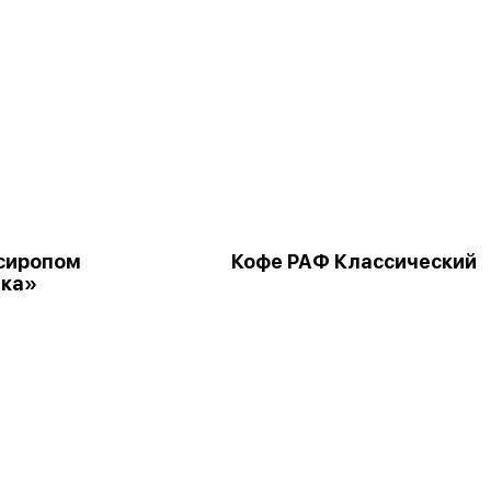
 сиропом
Кофе РАФ Классический
ика»