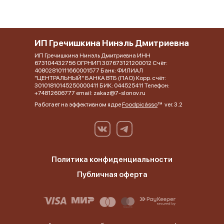
ИП Гречишкина Нинэль Дмитриевна
ИП Гречишкина Нинэль Дмитриевна ИНН
673104432756 ОГРНИП 307673121200012 Счёт:
40802810111660001577 Банк: ФИЛИАЛ
"ЦЕНТРАЛЬНЫЙ" БАНКА ВТБ (ПАО) Корр. счёт:
30101810145250000411 БИК: 044525411 Телефон:
+74812606777 email: zakaz@7-slonov.ru
Работает на эффективном ядре
Foodpicásso
ver. 3.2
Политика конфиденциальности
Публичная оферта