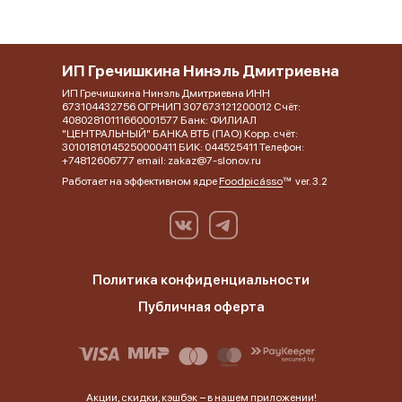
ИП Гречишкина Нинэль Дмитриевна
ИП Гречишкина Нинэль Дмитриевна ИНН
673104432756 ОГРНИП 307673121200012 Счёт:
40802810111660001577 Банк: ФИЛИАЛ
"ЦЕНТРАЛЬНЫЙ" БАНКА ВТБ (ПАО) Корр. счёт:
30101810145250000411 БИК: 044525411 Телефон:
+74812606777 email: zakaz@7-slonov.ru
Работает на эффективном ядре
Foodpicásso
ver. 3.2
Политика конфиденциальности
Публичная оферта
Акции, скидки, кэшбэк − в нашем приложении!