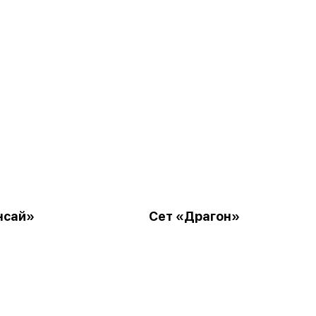
нсай»
Сет «Драгон»