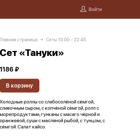
Войти
Главная страница
Сеты 10:00 - 22:45
Сет «Тануки»
1186 ₽
В корзину
Холодные роллы со слабосолёной сёмгой,
сливочным сыром, с копчёной сёмгой, ролл с
морепродуктами, гунканы с масаго чёрной и
оранжевой, суши с масляной рыбой, с тунцом, с
сёмгой. Салат кайсо.