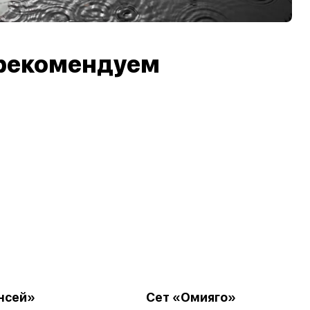
рекомендуем
нсей»
Сет «Омияго»