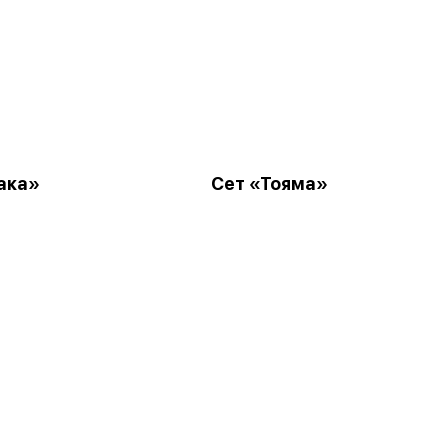
ака»
Сет «Тояма»