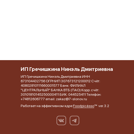
ИП Гречишкина Нинэль Дмитриевна
ИП Гречишкина Нинэль Дмитриевна ИНН
673104432756 ОГРНИП 307673121200012 Счёт:
40802810111660001577 Банк: ФИЛИАЛ
"ЦЕНТРАЛЬНЫЙ" БАНКА ВТБ (ПАО) Корр. счёт:
30101810145250000411 БИК: 044525411 Телефон:
+74812606777 email: zakaz@7-slonov.ru
Работает на эффективном ядре
Foodpicásso
ver. 3.2