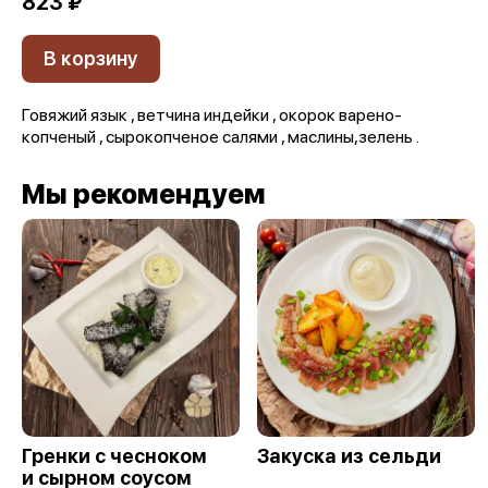
823 ₽
В корзину
Говяжий язык , ветчина индейки , окорок варено-
копченый , сырокопченое салями , маслины,зелень .
Мы рекомендуем
Гренки с чесноком
Закуска из сельди
и сырном соусом