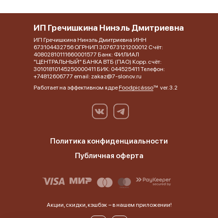
ИП Гречишкина Нинэль Дмитриевна
ИП Гречишкина Нинэль Дмитриевна ИНН
673104432756 ОГРНИП 307673121200012 Счёт:
40802810111660001577 Банк: ФИЛИАЛ
"ЦЕНТРАЛЬНЫЙ" БАНКА ВТБ (ПАО) Корр. счёт:
30101810145250000411 БИК: 044525411 Телефон:
+74812606777 email: zakaz@7-slonov.ru
Работает на эффективном ядре
Foodpicásso
ver. 3.2
Политика конфиденциальности
Публичная оферта
Акции, скидки, кэшбэк − в нашем приложении!