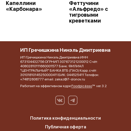
Капеллини
Феттучини
«Карбонара»
«Альфредо» с
тигровыми
креветками
ИП Гречишкина Нинэль Дмитриевна
ИП Гречишкина Нинэль Дмитриевна ИНН
673104432756 ОГРНИП 307673121200012 Счёт:
40802810111660001577 Банк: ФИЛИАЛ
"ЦЕНТРАЛЬНЫЙ" БАНКА ВТБ (ПАО) Корр. счёт:
30101810145250000411 БИК: 044525411 Телефон:
+74812606777 email: zakaz@7-slonov.ru
Работает на эффективном ядре
Foodpicásso
ver. 3.2
Политика конфиденциальности
Публичная оферта