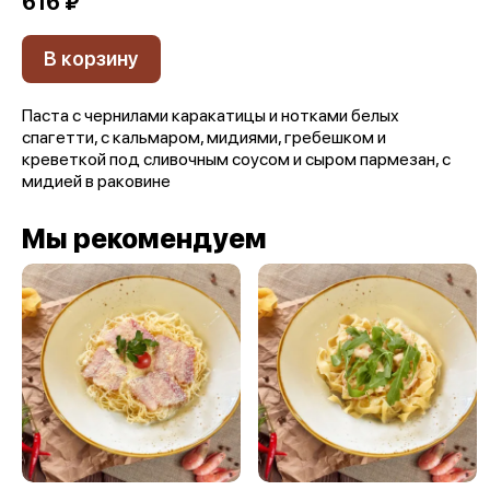
616 ₽
В корзину
Паста с чернилами каракатицы и нотками белых
спагетти, с кальмаром, мидиями, гребешком и
креветкой под сливочным соусом и сыром пармезан, с
мидией в раковине
Мы рекомендуем