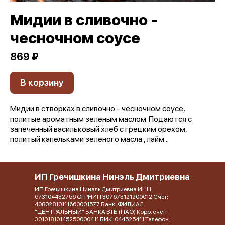
Мидии в сливочно -
чесночном соусе
869 ₽
В корзину
Мидии в створках в сливочно - чесночном соусе,
политые ароматным зеленым маслом. Подаются с
запеченный васильковый хлеб с грецким орехом,
политый капельками зеленого масла , лайм .
ИП Гречишкина Нинэль Дмитриевна
ИП Гречишкина Нинэль Дмитриевна ИНН
673104432756 ОГРНИП 307673121200012 Счёт:
40802810111660001577 Банк: ФИЛИАЛ
"ЦЕНТРАЛЬНЫЙ" БАНКА ВТБ (ПАО) Корр. счёт:
30101810145250000411 БИК: 044525411 Телефон: